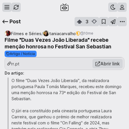
Post
3
/
Filmes e Séries
taniacarvalho
10me
Filme "Duas Vezes João Liberada" recebe
menção honrosa no Festival San Sebastian
Artigo / Notícia
Abrir link
rr.pt
Do artigo:
O filme "Duas Vezes João Liberada", da realizadora
portuguesa Paula Tomás Marques, recebeu este domingo
uma menção honrosa na 73ª edição do Festival de San
Sebastian.
O júri era constituído pela cineasta portuguesa Laura
Carreira, que ganhou o prémio de melhor realizadora
neste festival com o filme "On Falling" de 2024, mas
também pela realizadora Gia Coppola, a atriz Zhou