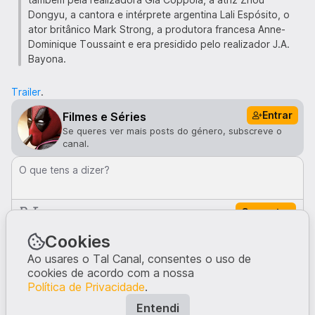
Dongyu, a cantora e intérprete argentina Lali Espósito, o
ator britânico Mark Strong, a produtora francesa Anne-
Dominique Toussaint e era presidido pelo realizador J.A.
Bayona.
Trailer
.
Entrar
Filmes e Séries
Se queres ver mais posts do género, subscreve o
canal.
O que tens a dizer?
Comentar
Comentários · 0
Cookies
Ao usares o Tal Canal, consentes o uso de
cookies de acordo com a nossa
Ninguém comentou neste post.
Política de Privacidade
.
Escreve a tua opinião, dando início à conversa.
Entendi