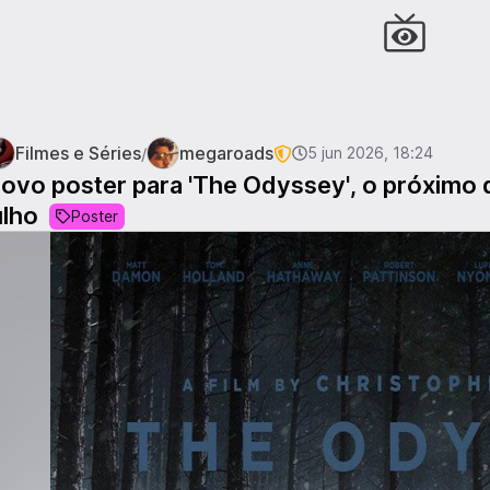
Filmes e Séries
megaroads
/
5 jun 2026, 18:24
ovo poster para 'The Odyssey', o próximo 
ulho
Poster