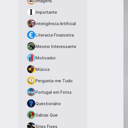
Imagens
Importante
Inteligência Artificial
Literacia Financeira
Mesmo Interessante
Motivador
Música
Pergunta-me Tudo
Portugal em Fotos
Questionário
Sabias Que
Sites Fixes