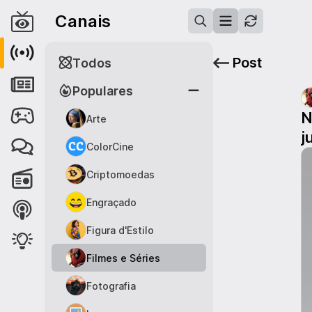
Canais
Post
Todos
Populares
N
Arte
j
ColorCine
Criptomoedas
Engraçado
Figura d'Estilo
Filmes e Séries
Fotografia