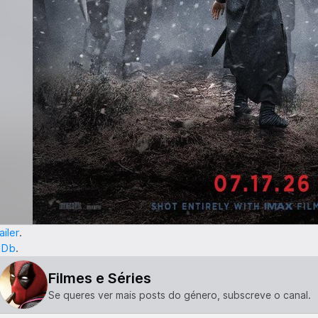
ailer
.
MDb
.
Filmes e Séries
Se queres ver mais posts do género, subscreve o canal.