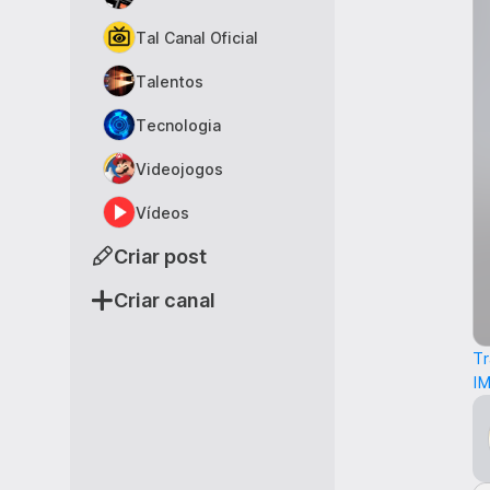
Tal Canal Oficial
Talentos
Tecnologia
Videojogos
Vídeos
Criar post
Criar canal
Tr
I