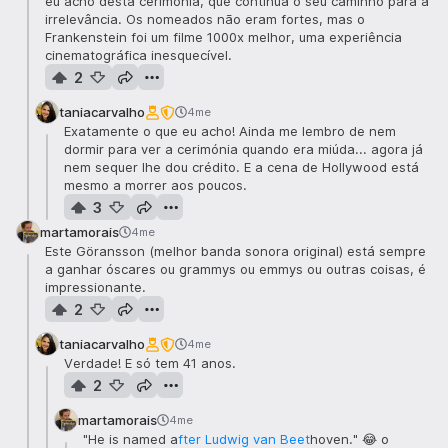
eu acho desta cerimónia, que continua o seu caminho para a
Melhor Argumento Adaptado:
Paul Thomas
irrelevância. Os nomeados não eram fortes, mas o
Anderson (
One Battle after Another
)
Frankenstein foi um filme 1000x melhor, uma experiência
cinematográfica inesquecível.
Melhor Filme de Animação:
KPop Demon Hunters
2
Melhor Filme Internacional:
Sentimental Value
Melhor Documentário:
Mr. Nobody Against Putin
taniacarvalho
4me
Exatamente o que eu acho! Ainda me lembro de nem
Melhor Casting:
Cassandra Kulukundis (
One Battle
dormir para ver a cerimónia quando era miúda... agora já
after Another
)
nem sequer lhe dou crédito. E a cena de Hollywood está
Melhor Fotografia:
Autumn Durald Arkapaw (
Sinners
)
mesmo a morrer aos poucos.
3
Melhor Guarda-Roupa:
Kate Hawley (
Frankenstein
)
martamorais
4me
Melhor Montagem:
Andy Jurgensen (
One Battle after
Este Göransson (melhor banda sonora original) está sempre
Another
)
a ganhar óscares ou grammys ou emmys ou outras coisas, é
Melhor Direção Artística:
Tamara Deverell e Shane
impressionante.
Vieau (
Frankenstein
)
2
Melhor Maquilhagem e Cabelos:
Mike Hill, Jordan
taniacarvalho
4me
Samuel e Cliona Furey (
Frankenstein
)
Verdade! E só tem 41 anos.
Melhor Banda Sonora Original:
Ludwig Goransson
2
(
Sinners
)
martamorais
4me
Melhor Canção Original:
"Golden
" (KPop Demon
"He is named a
fter Ludwig van Beet
hoven." 😂 o
Hunters)