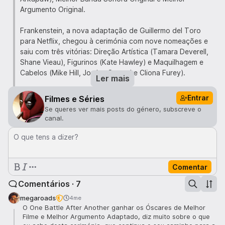
Argumento Original.
Frankenstein, a nova adaptação de Guillermo del Toro
para Netflix, chegou à cerimónia com nove nomeações e
saiu com três vitórias: Direção Artística (Tamara Deverell,
Shane Vieau), Figurinos (Kate Hawley) e Maquilhagem e
Cabelos (Mike Hill, Jordan Samuel e Cliona Furey).
Ler mais
Lista completa de vencedores:
Entrar
Filmes e Séries
Se queres ver mais posts do género, subscreve o
Melhor Filme:
One Battle after Another
canal.
Melhor Realização:
Paul Thomas Anderson (
One
O que tens a dizer?
Battle after Another
)
Melhor Ator Principal:
Michael B. Jordan (
Sinners
)
Comentar
Melhor Atriz Principal:
Jessie Buckley (
Hamnet
)
Melhor Ator Secundário:
Sean Penn (
One Battle after
Comentários · 7
Another
)
megaroads
4me
Melhor Atriz Secundária:
Amy Madigan (
Weapons
)
O One Battle After Another ganhar os Óscares de Melhor
Filme e Melhor Argumento Adaptado, diz muito sobre o que
Melhor Argumento Original:
Ryan Coogler (
Sinners
)