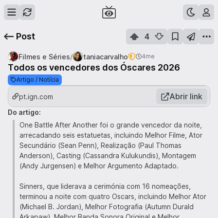
Post
4
/
Filmes e Séries
taniacarvalho
4me
Todos os vencedores dos Óscares 2026
Artigo / Notícia
Abrir link
pt.ign.com
Do artigo:
One Battle After Another foi o grande vencedor da noite,
arrecadando seis estatuetas, incluindo Melhor Filme, Ator
Secundário (Sean Penn), Realização (Paul Thomas
Anderson), Casting (Cassandra Kulukundis), Montagem
(Andy Jurgensen) e Melhor Argumento Adaptado.
Sinners, que liderava a cerimónia com 16 nomeações,
terminou a noite com quatro Oscars, incluindo Melhor Ator
(Michael B. Jordan), Melhor Fotografia (Autumn Durald
Arkapaw), Melhor Banda Sonora Original e Melhor