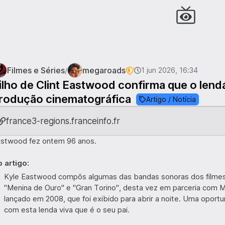
Filmes e Séries
megaroads
/
1 jun 2026, 16:34
ilho de Clint Eastwood confirma que o lendá
rodução cinematográfica
Artigo / Notícia
france3-regions.franceinfo.fr
stwood fez ontem 96 anos.
 artigo:
Kyle Eastwood compôs algumas das bandas sonoras dos filmes d
"Menina de Ouro" e "Gran Torino", desta vez em parceria com Mi
lançado em 2008, que foi exibido para abrir a noite. Uma oportu
com esta lenda viva que é o seu pai.