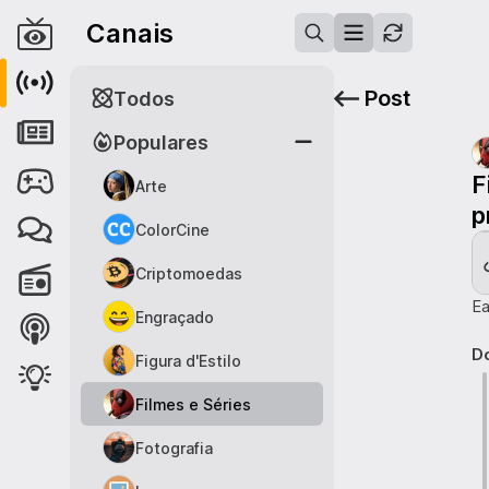
Canais
Post
Todos
Populares
F
Arte
p
ColorCine
Criptomoedas
Ea
Engraçado
Do
Figura d'Estilo
Filmes e Séries
Fotografia