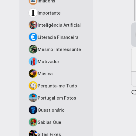
Imagens
Importante
Inteligência Artificial
Literacia Financeira
Mesmo Interessante
Motivador
Música
Pergunta-me Tudo
Portugal em Fotos
Questionário
Sabias Que
Sites Fixes