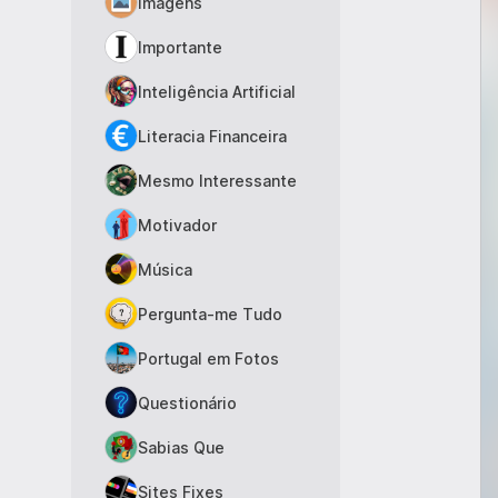
Imagens
Importante
Inteligência Artificial
Literacia Financeira
Mesmo Interessante
Motivador
Música
Pergunta-me Tudo
Portugal em Fotos
Questionário
Sabias Que
Sites Fixes