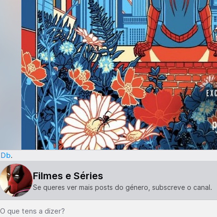
MDb
.
Filmes e Séries
Se queres ver mais posts do género, subscreve o canal.
O que tens a dizer?