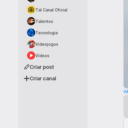
Tal Canal Oficial
Talentos
Tecnologia
Videojogos
Vídeos
Criar post
Criar canal
I