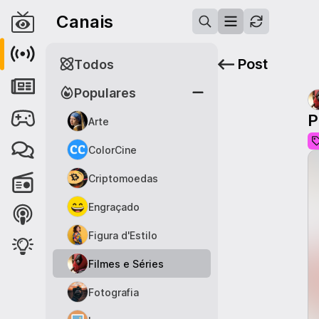
Canais
Post
Todos
Populares
P
Arte
ColorCine
Criptomoedas
Engraçado
Figura d'Estilo
Filmes e Séries
Fotografia