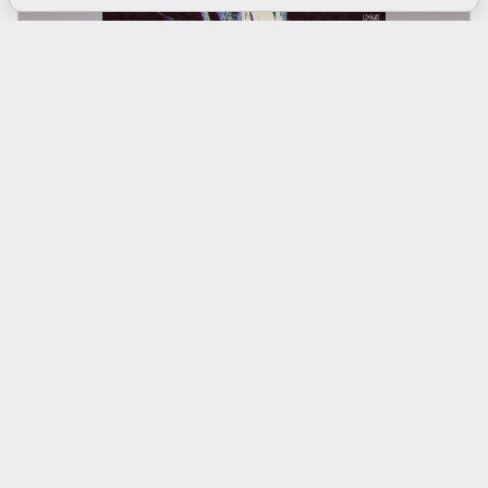
Poster original
.
Trailer
.
IMDb
.
Entrar
Filmes e Séries
Se queres ver mais posts do género, subscreve o
canal.
O que tens a dizer?
Comentar
Comentários · 0
Ninguém comentou neste post.
Escreve a tua opinião, dando início à conversa.