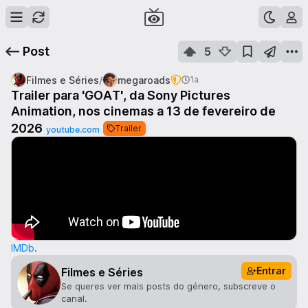
Post
5
/
Filmes e Séries
megaroads
1a
Trailer para 'GOAT', da Sony Pictures
Animation, nos cinemas a 13 de fevereiro de
2026
Trailer
youtube.com
IMDb
.
Entrar
Filmes e Séries
Se queres ver mais posts do género, subscreve o
canal.