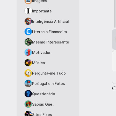
Imagens
Importante
Inteligência Artificial
Literacia Financeira
Mesmo Interessante
Motivador
Música
Pergunta-me Tudo
Portugal em Fotos
Questionário
Sabias Que
Sites Fixes