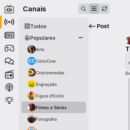
Canais
Post
Todos
Populares
T
Arte
ColorCine
Criptomoedas
Do
Engraçado
Figura d'Estilo
Filmes e Séries
Fotografia