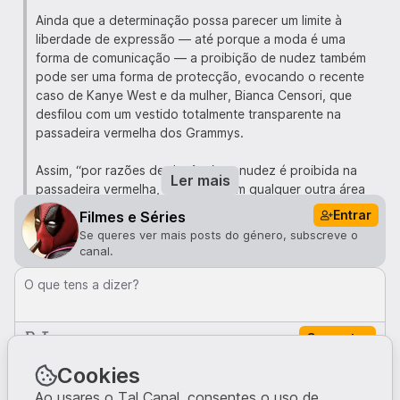
Ainda que a determinação possa parecer um limite à
liberdade de expressão — até porque a moda é uma
forma de comunicação — a proibição de nudez também
pode ser uma forma de protecção, evocando o recente
caso de Kanye West e da mulher, Bianca Censori, que
desfilou com um vestido totalmente transparente na
passadeira vermelha dos Grammys.
Assim, “por razões de decência, a nudez é proibida na
Ler mais
passadeira vermelha, bem como em qualquer outra área
do festival”, declara em comunicado a organização,
Entrar
Filmes e Séries
citada pela revista Vogue. Na escadaria do Grand Théâtre
Se queres ver mais posts do género, subscreve o
Lumière, também não são permitidos vestidos volumosos
canal.
ou com uma grande cauda, “que dificultem a circulação
dos convidados e complicam a ocupação dos lugares no
O que tens a dizer?
teatro”, acrescenta.
Comentar
E a organização vai mais longe e determina: “As equipas
de acolhimento do festival serão obrigadas a proibir o
Comentários · 0
Cookies
acesso à passadeira vermelha a qualquer pessoa que não
respeite estas regras.”
Ao usares o Tal Canal, consentes o uso de