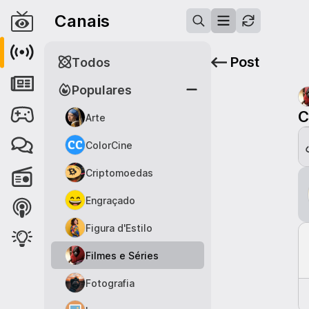
Canais
Post
Todos
Populares
C
Arte
ColorCine
Criptomoedas
Engraçado
Figura d'Estilo
Filmes e Séries
Fotografia