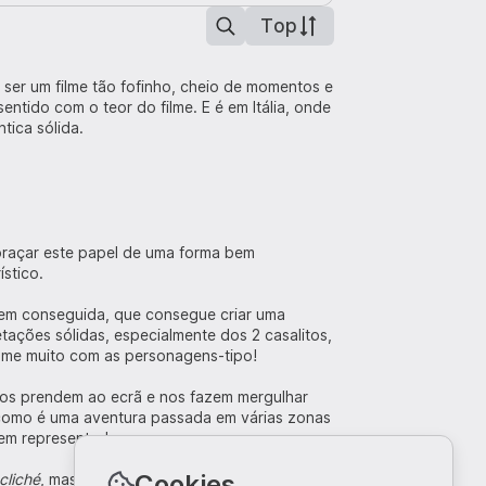
Top
 ser um filme tão fofinho, cheio de momentos e
tido com o teor do filme. E é em Itália, onde
tica sólida.
abraçar este papel de uma forma bem
ístico.
bem conseguida, que consegue criar uma
etações sólidas, especialmente dos 2 casalitos,
-me muito com as personagens-tipo!
nos prendem ao ecrã e nos fazem mergulhar
 como é uma aventura passada em várias zonas
 bem representadas.
Cookies
cliché
, mas algo que se ultrapassa bem e não