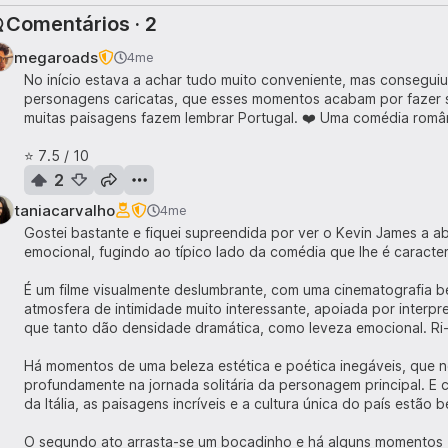
Comentários · 2
megaroads
4me
No início estava a achar tudo muito conveniente, mas conseguiu
personagens caricatas, que esses momentos acabam por fazer sen
muitas paisagens fazem lembrar Portugal. ❤️ Uma comédia român
⭐ 7.5 / 10
2
taniacarvalho
4me
Gostei bastante e fiquei supreendida por ver o Kevin James a 
emocional, fugindo ao típico lado da comédia que lhe é caracter
É um filme visualmente deslumbrante, com uma cinematografia 
atmosfera de intimidade muito interessante, apoiada por interpr
que tanto dão densidade dramática, como leveza emocional. Ri
Há momentos de uma beleza estética e poética inegáveis, que 
profundamente na jornada solitária da personagem principal. E
da Itália, as paisagens incríveis e a cultura única do país estão
O segundo ato arrasta-se um bocadinho e há alguns momentos