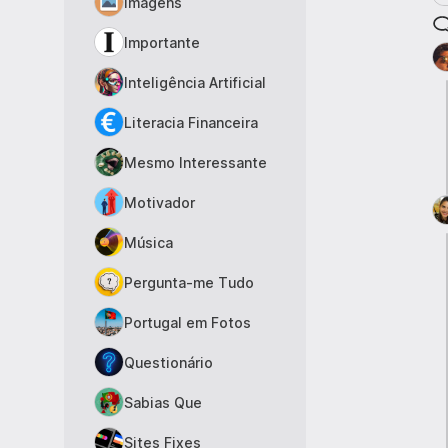
Imagens
Importante
Inteligência Artificial
Literacia Financeira
Mesmo Interessante
Motivador
Música
Pergunta-me Tudo
Portugal em Fotos
Questionário
Sabias Que
Sites Fixes