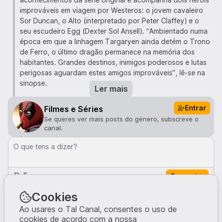
improváveis em viagem por Westeros: o jovem cavaleiro
Sor Duncan, o Alto (interpretado por Peter Claffey) e o
seu escudeiro Egg (Dexter Sol Ansell). “Ambientado numa
época em que a linhagem Targaryen ainda detém o Trono
de Ferro, o último dragão permanece na memória dos
habitantes. Grandes destinos, inimigos poderosos e lutas
perigosas aguardam estes amigos improváveis”, lê-se na
sinopse.
Ler mais
Mesmo ainda sem estar completamente finalizada, George
Entrar
Filmes e Séries
R. R. Martin — autor da saga literária em que a série se
Se queres ver mais posts do género, subscreve o
inspira — já teve acesso a todos os episódios. “Já vi os
canal.
seis episódios e admito que os dois últimos ainda em
versão provisória. Adorei-os”, escreveu o escritor no seu
O que tens a dizer?
blogue, ainda em janeiro.
Comentar
“Dunk e Egg sempre foram dos meus favoritos e os atores
que encontrámos para lhes dar vida são simplesmente
Comentários · 0
Cookies
incríveis. O resto do elenco também é fantástico. Esperem
até conhecerem a Laughing Storm e a Tanselle Too-Tall.”
Ao usares o Tal Canal, consentes o uso de
cookies de acordo com a nossa
Martin garante ainda que esta é “uma adaptação tão fiel