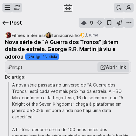
Post
9
/
Filmes e Séries
taniacarvalho
10me
Nova série de “A Guerra dos Tronos” já tem
data de estreia. George R.R. Martin já viu e
adorou
Artigo / Notícia
Abrir link
nit.pt
Do artigo:
A nova série passada no universo de “A Guerra dos
Tronos” está cada vez mais próxima da estreia. A HBO
Max confirmou esta terça-feira, 16 de setembro, que “A
Knight of the Seven Kingdoms” chega à plataforma em
janeiro de 2026, embora ainda não haja uma data
específica.
A história decorre cerca de 100 anos antes dos
acontecimentos da série original e acompanha dois heróis