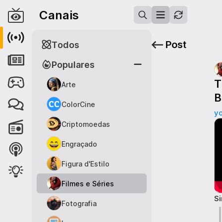
Canais
Post
Todos
Populares
T
Arte
B
ColorCine
y
Criptomoedas
Engraçado
Figura d'Estilo
Filmes e Séries
S
Fotografia