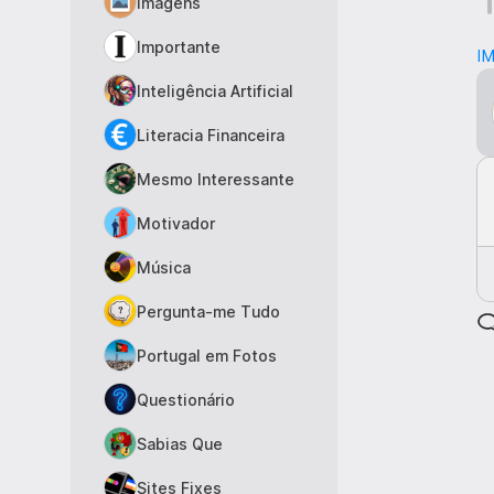
Imagens
Importante
I
Inteligência Artificial
Literacia Financeira
Mesmo Interessante
Motivador
Música
Pergunta-me Tudo
Portugal em Fotos
Questionário
Sabias Que
Sites Fixes