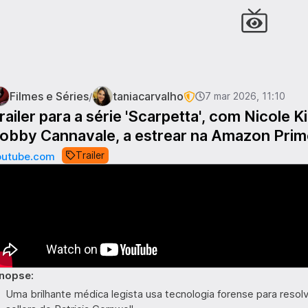
Filmes e Séries
taniacarvalho
/
7 mar 2026, 11:10
railer para a série 'Scarpetta', com Nicole 
obby Cannavale, a estrear na Amazon Prim
Trailer
outube.com
inopse:
Uma brilhante médica legista usa tecnologia forense para reso