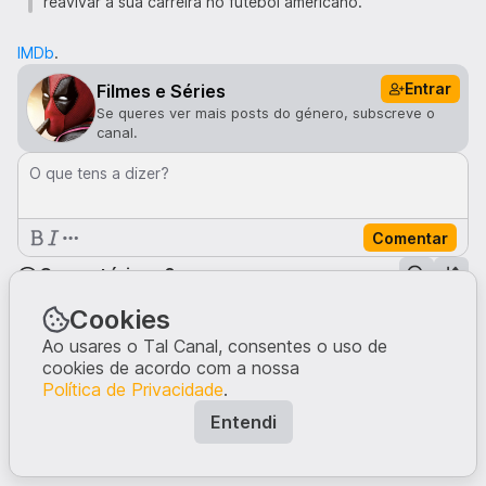
reavivar a sua carreira no futebol americano.
IMDb
.
Entrar
Filmes e Séries
Se queres ver mais posts do género, subscreve o
canal.
O que tens a dizer?
Comentar
Comentários · 0
Cookies
Ao usares o Tal Canal, consentes o uso de
Ninguém comentou neste post.
Escreve a tua opinião, dando início à conversa.
cookies de acordo com a nossa
Política de Privacidade
.
Entendi