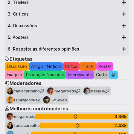
2
.
Trailers
3
.
Críticas
4
.
Discussões
5
.
Posters
6
.
Respeita as diferentes opiniões
Etiquetas
Discussão
Artigo / Notícia
Crítica
Trailer
Poster
Imagem
Produção Nacional
Interessante
Curta
😂
Moderadores
taniacarvalho
megaroads
base08
FunkyMonkey
JPSeven
Melhores contribuidores
3.36k
megaroads
2.48k
taniacarvalho