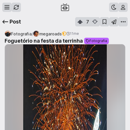
Post
7
/
Fotografia
megaroads
11me
Foguetório na festa da terrinha
Fotografia