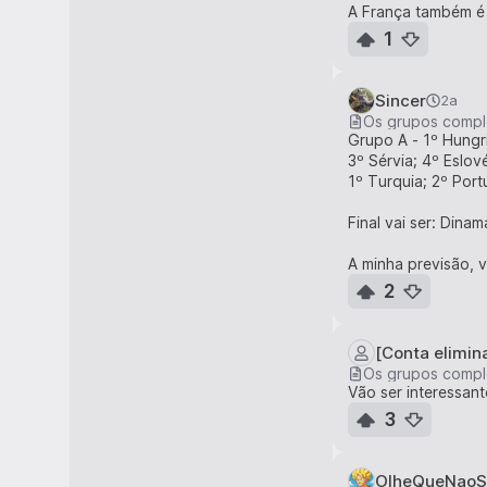
A França também é 
1
Sincer
2a
Os grupos compl
Grupo A - 1º Hungri
3º Sérvia; 4º Eslov
1º Turquia; 2º Port
Final vai ser: Dina
A minha previsão, v
2
[Conta elimin
Os grupos compl
Vão ser interessan
3
OlheQueNaoS