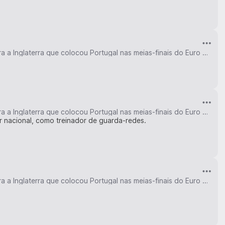
Há 20 anos, Ricardo defendeu um penálti sem luvas e marcou o penálti decisivo contra a Inglaterra que colocou Portugal nas meias-finais do Euro 2004
Há 20 anos, Ricardo defendeu um penálti sem luvas e marcou o penálti decisivo contra a Inglaterra que colocou Portugal nas meias-finais do Euro 2004
r nacional, como treinador de guarda-redes.
Há 20 anos, Ricardo defendeu um penálti sem luvas e marcou o penálti decisivo contra a Inglaterra que colocou Portugal nas meias-finais do Euro 2004