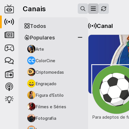
Canais
Canal
Todos
Populares
Arte
ColorCine
Criptomoedas
Engraçado
Figura d'Estilo
Filmes e Séries
Para adeptos de fu
Fotografia