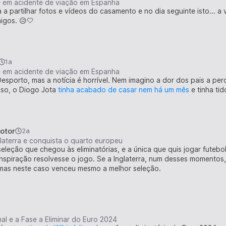
e em acidente de viação em Espanha
 a partilhar fotos e vídeos do casamento e no dia seguinte isto... 
migos. 😥🤍
1a
e em acidente de viação em Espanha
esporto, mas a notícia é horrível. Nem imagino a dor dos pais a per
sso, o Diogo Jota
tinha acabado de casar nem há um mês
e tinha tid
otor
2a
laterra e conquista o quarto europeu
seleção que chegou às eliminatórias, e a única que quis jogar fute
nspiração resolvesse o jogo. Se a Inglaterra, num desses momentos,
, mas neste caso venceu mesmo a melhor seleção.
al e a Fase a Eliminar do Euro 2024