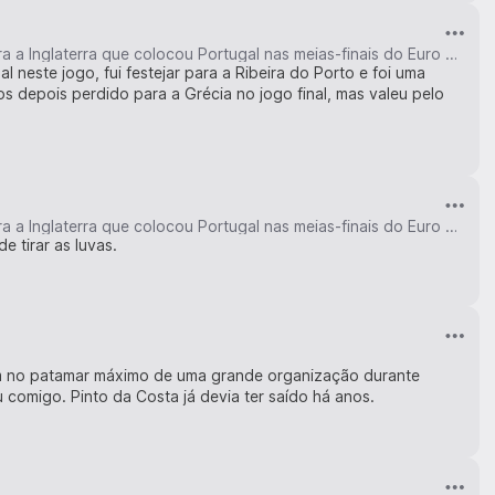
Há 20 anos, Ricardo defendeu um penálti sem luvas e marcou o penálti decisivo contra a Inglaterra que colocou Portugal nas meias-finais do Euro 2004
neste jogo, fui festejar para a Ribeira do Porto e foi uma
os depois perdido para a Grécia no jogo final, mas valeu pelo
Há 20 anos, Ricardo defendeu um penálti sem luvas e marcou o penálti decisivo contra a Inglaterra que colocou Portugal nas meias-finais do Euro 2004
e tirar as luvas.
ém no patamar máximo de uma grande organização durante
 comigo. Pinto da Costa já devia ter saído há anos.