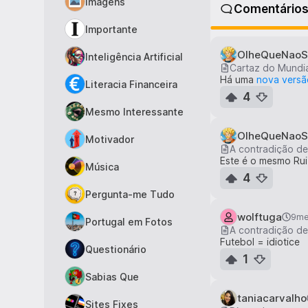
Imagens
Comentário
Importante
OlheQueNaoS
Inteligência Artificial
Cartaz do Mundia
Há uma
nova versã
Literacia Financeira
4
Mesmo Interessante
OlheQueNaoS
Motivador
A contradição de
Este é o mesmo Rui
Música
4
Pergunta-me Tudo
wolftuga
9m
Portugal em Fotos
A contradição de
Futebol = idiotice
Questionário
1
Sabias Que
taniacarvalho
Sites Fixes