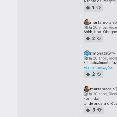
A fonte da imagem
1
martamorais
Ahhh, boa. Obrigad
2
rimonata
2a
Ele actualmente fa
Mais informações
.
2
martamorais
Foi lindo!
Onde andará o Ric
3