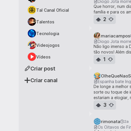
Diogo Jota morr
Que horror, num dia
Tal Canal Oficial
família e para os a
2
Talentos
Tecnologia
mariacampos
Diogo Jota morr
Videojogos
Não ligo imenso a D
tão novos! Além di
Vídeos
1
Criar post
OlheQueNaoS
Criar canal
Espanha bate Ing
De longe a melhor 
sorte ou toque de i
estariam a elogiar
3
rimonata
2a
Os Oitavos de Fin