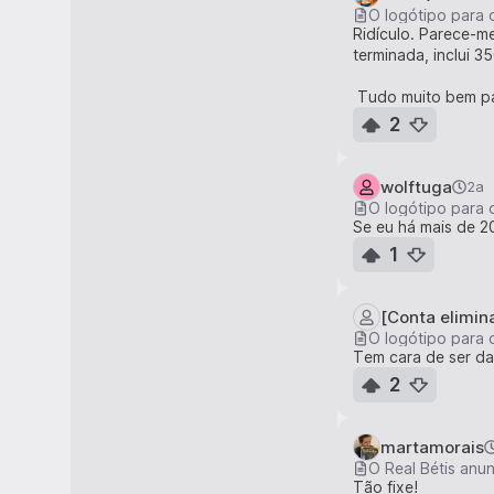
O logótipo para 
Ridículo. Parece-m
terminada, inclui 
Tudo muito bem pag
2
wolftuga
2a
O logótipo para 
Se eu há mais de 2
1
[Conta elimin
O logótipo para 
Tem cara de ser da
2
martamorais
O Real Bétis anun
Tão fixe!