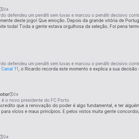
2a
ente deste jogo! Que emoção. Depois da grande vitória de Portugal 
oite toda! Toda a gente estava orgulhosa da seleção. Foi pena term
 Canal 11
, o Ricardo recorda este momento e explica a sua decisão d
otor
2a
s é o novo presidente do FC Porto
credito que a renovação do poder é algo fundamental, e ter algu
ara vícios e maus princípios. E pelos vistos muita gente concordou
2a