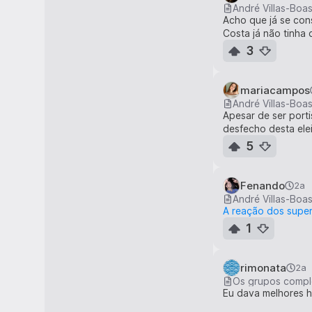
André Villas-Boa
Acho que já se con
Costa já não tinha
3
mariacampos
André Villas-Boa
Apesar de ser porti
desfecho desta elei
5
Fenando
2a
André Villas-Boa
A reação dos supe
1
rimonata
2a
Os grupos compl
Eu dava melhores hi