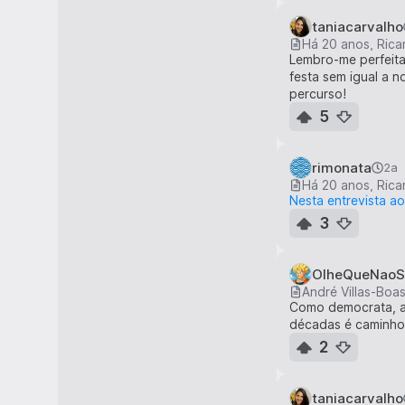
taniacarvalho
Lembro-me perfeitam
festa sem igual a n
percurso!
5
rimonata
2a
Nesta entrevista ao
3
OlheQueNaoS
André Villas-Boa
Como democrata, a
décadas é caminho p
2
taniacarvalho