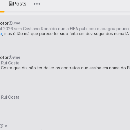
s
Posts
otor
8me
l 2026 sem Cristiano Ronaldo que a FIFA publicou e apagou pouco
o
, mas é tão má que parece ter sido feita em dez segundos numa IA
otor
9me
 Rui Costa
 Costa que diz não ter de ler os contratos que assina em nome do B
e
 Rui Costa
1a