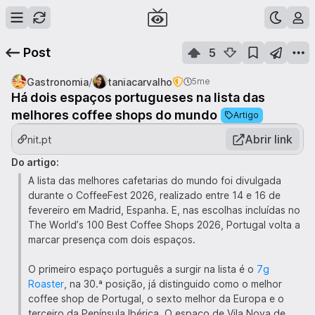
Post
5
/
Gastronomia
taniacarvalho
5me
Há dois espaços portugueses na lista das
melhores coffee shops do mundo
Artigo
Abrir link
nit.pt
Do artigo:
A lista das melhores cafetarias do mundo foi divulgada
durante o CoffeeFest 2026, realizado entre 14 e 16 de
fevereiro em Madrid, Espanha. E, nas escolhas incluídas no
The World’s 100 Best Coffee Shops 2026, Portugal volta a
marcar presença com dois espaços.
O primeiro espaço português a surgir na lista é o
7g
Roaster
, na 30.ª posição, já distinguido como o melhor
coffee shop de Portugal, o sexto melhor da Europa e o
terceiro da Península Ibérica. O espaço de Vila Nova de