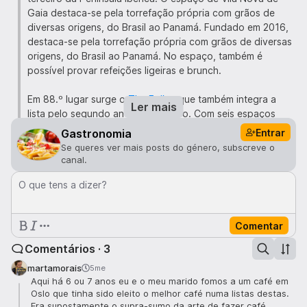
Gaia destaca-se pela torrefação própria com grãos de
diversas origens, do Brasil ao Panamá. Fundado em 2016,
destaca-se pela torrefação própria com grãos de diversas
origens, do Brasil ao Panamá. No espaço, também é
possível provar refeições ligeiras e brunch.
Em 88.º lugar surge o
The Folks
, que também integra a
Ler mais
lista pelo segundo ano consecutivo. Com seis espaços
espalhados pela capital, o The Folks também torra os
Entrar
Gastronomia
próprios grãos e trabalha com variedades mais exclusivas
Se queres ver mais posts do género, subscreve o
como Geisha ou Sidra, consolidando o seu nome no
canal.
universo do café de especialidade. Com seis espaços
O que tens a dizer?
espalhados pela capital, o The Folks também torra os
próprios grãos e trabalha com variedades mais exclusivas
como Geisha ou Sidra. No menu de brunch, há os
Comentar
clássicos ovos Benedict e panquecas, mas também
bebidas criativas como pistachio latte ou tiramisu latte.
Comentários · 3
martamorais
5me
Aqui há 6 ou 7 anos eu e o meu marido fomos a um café em
Oslo que tinha sido eleito o melhor café numa listas destas.
Era supostamente o supra-sumo da arte de fazer café,