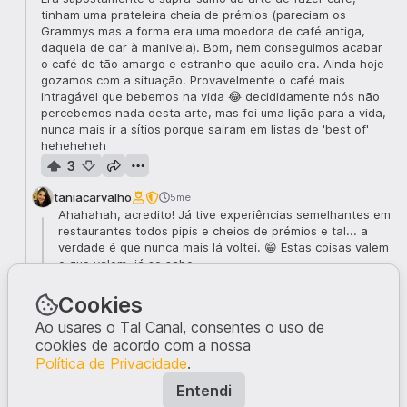
tinham uma prateleira cheia de prémios (pareciam os
Grammys mas a forma era uma moedora de café antiga,
daquela de dar à manivela). Bom, nem conseguimos acabar
o café de tão amargo e estranho que aquilo era. Ainda hoje
gozamos com a situação. Provavelmente o café mais
intragável que bebemos na vida 😂 decididamente nós não
percebemos nada desta arte, mas foi uma lição para a vida,
nunca mais ir a sítios porque sairam em listas de 'best of'
heheheheh
3
taniacarvalho
5me
Ahahahah, acredito! Já tive experiências semelhantes em
restaurantes todos pipis e cheios de prémios e tal... a
verdade é que nunca mais lá voltei. 😁 Estas coisas valem
o que valem, já se sabe.
1
Cookies
martamorais
5me
Ao usares o Tal Canal, consentes o uso de
hahahahah, fui ver a lista e este ano o tal café de Oslo
cookies de acordo com a nossa
está em segundo lugar 😂 😂
Política de Privacidade
.
1
Entendi