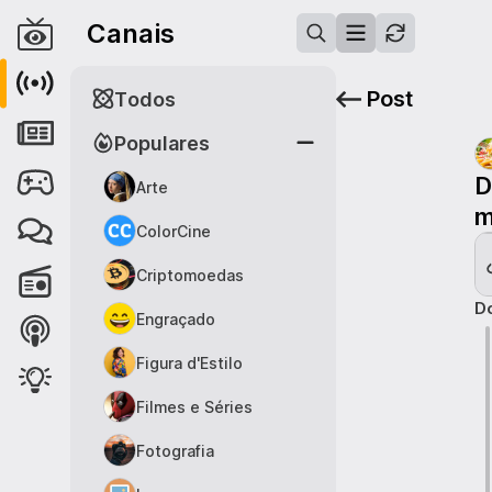
Canais
Post
Todos
Populares
D
Arte
m
ColorCine
Criptomoedas
Do
Engraçado
Figura d'Estilo
Filmes e Séries
Fotografia