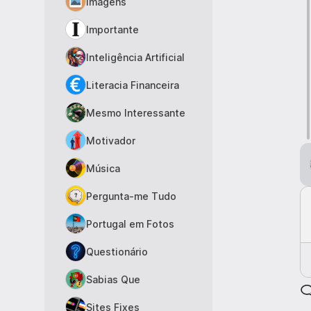
Imagens
Importante
Inteligência Artificial
Literacia Financeira
Mesmo Interessante
Motivador
Música
Pergunta-me Tudo
Portugal em Fotos
Questionário
Sabias Que
Sites Fixes