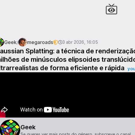
Geek
megaroads
/
3 abr 2026, 16:05
aussian Splatting: a técnica de renderizaçã
ilhões de minúsculos elipsoides translúcid
ltrarrealistas de forma eficiente e rápida
yo
Geek
Se queres ver mais posts do género, subscreve o canal.