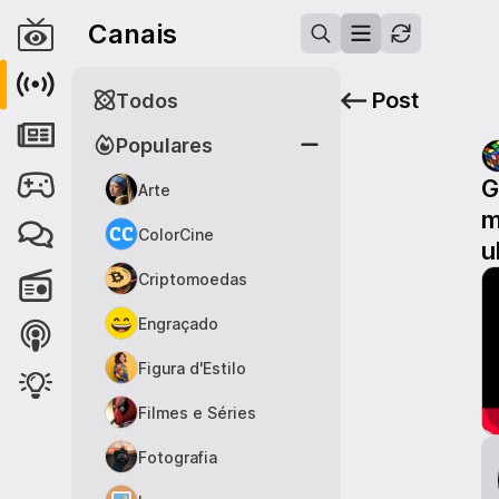
Canais
Post
Todos
Populares
G
Arte
m
ColorCine
u
Criptomoedas
Engraçado
Figura d'Estilo
Filmes e Séries
Fotografia