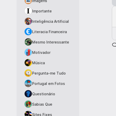
Imagens
Importante
Inteligência Artificial
Literacia Financeira
Mesmo Interessante
Motivador
Música
Pergunta-me Tudo
Portugal em Fotos
Questionário
Sabias Que
Sites Fixes