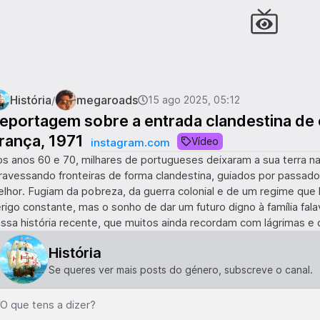
História
megaroads
/
15 ago 2025, 05:12
eportagem sobre a entrada clandestina de
rança, 1971
Vídeo
instagram.com
s anos 60 e 70, milhares de portugueses deixaram a sua terra nat
ravessando fronteiras de forma clandestina, guiados por passad
lhor. Fugiam da pobreza, da guerra colonial e de um regime que 
rigo constante, mas o sonho de dar um futuro digno à família fal
ssa história recente, que muitos ainda recordam com lágrimas e 
História
Se queres ver mais posts do género, subscreve o canal.
O que tens a dizer?