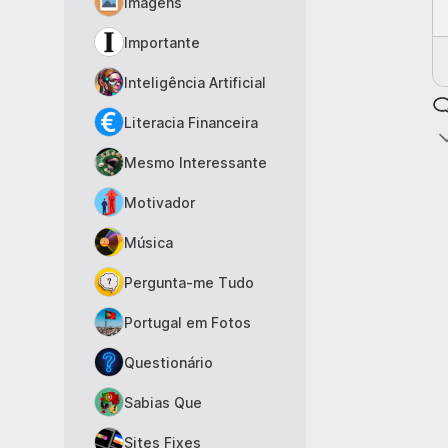
Imagens
Importante
Inteligência Artificial
Literacia Financeira
Mesmo Interessante
Motivador
Música
Pergunta-me Tudo
Portugal em Fotos
Questionário
Sabias Que
Sites Fixes