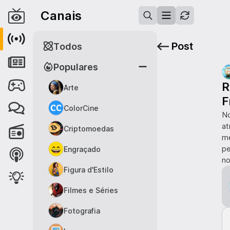
Canais
Post
Todos
Populares
R
Arte
F
ColorCine
No
at
Criptomoedas
me
pe
Engraçado
no
Figura d'Estilo
Filmes e Séries
Fotografia