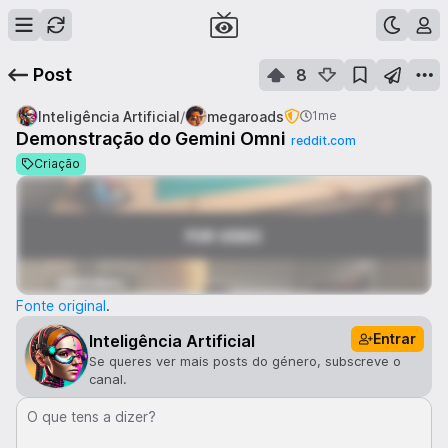
Post
8
/
Inteligência Artificial
megaroads
1me
Demonstração do Gemini Omni
reddit.com
Criação
Fonte original
.
Entrar
Inteligência Artificial
Se queres ver mais posts do género, subscreve o
canal.
O que tens a dizer?