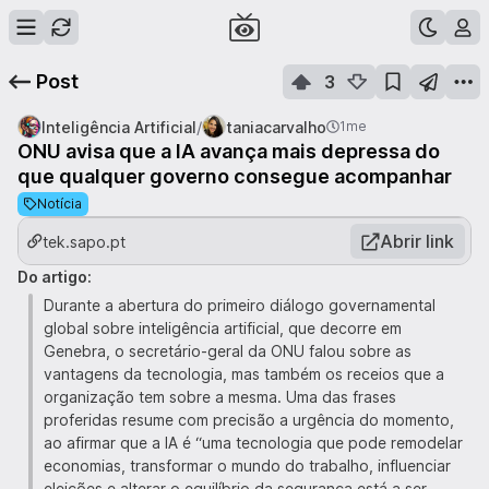
Post
3
/
Inteligência Artificial
taniacarvalho
1me
ONU avisa que a IA avança mais depressa do
que qualquer governo consegue acompanhar
Notícia
Abrir link
tek.sapo.pt
Do artigo:
Durante a abertura do primeiro diálogo governamental
global sobre inteligência artificial, que decorre em
Genebra, o secretário-geral da ONU falou sobre as
vantagens da tecnologia, mas também os receios que a
organização tem sobre a mesma. Uma das frases
proferidas resume com precisão a urgência do momento,
ao afirmar que a IA é “uma tecnologia que pode remodelar
economias, transformar o mundo do trabalho, influenciar
eleições e alterar o equilíbrio da segurança está a ser