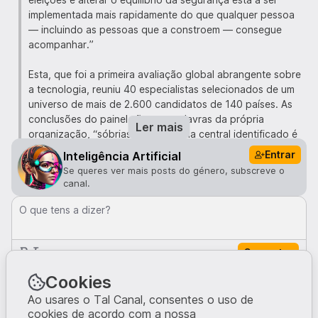
implementada mais rapidamente do que qualquer pessoa
— incluindo as pessoas que a constroem — consegue
acompanhar.”
Esta, que foi a primeira avaliação global abrangente sobre
a tecnologia, reuniu 40 especialistas selecionados de um
universo de mais de 2.600 candidatos de 140 países. As
conclusões do painel são, nas palavras da própria
Ler mais
organização, “sóbrias”. O problema central identificado é
um fosso crescente entre as capacidades da IA e a
Entrar
Inteligência Artificial
compreensão científica necessária para a governar. Os
Se queres ver mais posts do género, subscreve o
avanços rápidos naquilo que os sistemas de IA
canal.
conseguem fazer estão a ultrapassar tanto as medidas
regulatórias como a investigação de base necessária para
O que tens a dizer?
tomar decisões políticas informadas.
Comentar
O desenvolvimento da tecnologia é outro ponto
importante revelado pelo relatório, pelo facto de o mesmo
Comentários · 0
Cookies
estar mais concentrado. Os EUA detêm cerca de 75% da
capacidade de computação entre os 500 maiores
Ao usares o Tal Canal, consentes o uso de
cookies de acordo com a nossa
supercomputadores de IA do mundo, e a China cerca de