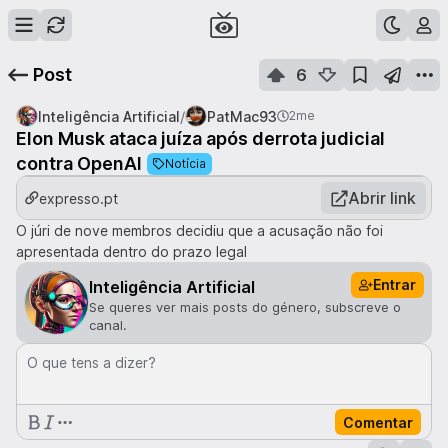
Post
6
/
Inteligência Artificial
PatMac93
2me
Elon Musk ataca juíza após derrota judicial
contra OpenAI
Notícia
Abrir link
expresso.pt
O júri de nove membros decidiu que a acusação não foi
apresentada dentro do prazo legal
Entrar
Inteligência Artificial
Se queres ver mais posts do género, subscreve o
canal.
O que tens a dizer?
Comentar