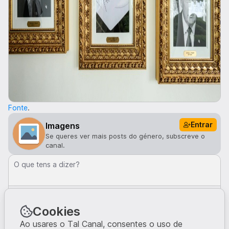
Fonte
.
Entrar
Imagens
Se queres ver mais posts do género, subscreve o
canal.
O que tens a dizer?
Comentar
Cookies
Comentários · 1
Ao usares o Tal Canal, consentes o uso de
PatMac93
10me