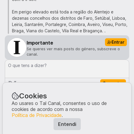
Em perigo elevado está toda a região do Alentejo e
dezenas concelhos dos distritos de Faro, Setúbal, Lisboa,
Leiria, Santarém, Portalegre, Coimbra, Aveiro, Viseu, Porto,
Braga, Viana do Castelo, Vila Real e Bragança. .
Entrar
Importante
Se queres ver mais posts do género, subscreve o
canal.
O que tens a dizer?
Comentar
Comentários · 0
Cookies
Ao usares o Tal Canal, consentes o uso de
cookies de acordo com a nossa
Ninguém comentou neste post.
Política de Privacidade
.
Escreve a tua opinião, dando início à conversa.
Entendi