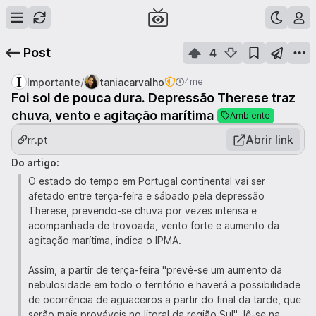
Post
4
/
Importante
taniacarvalho
4me
Foi sol de pouca dura. Depressão Therese traz
chuva, vento e agitação marítima
Ambiente
Abrir link
rr.pt
Do artigo:
O estado do tempo em Portugal continental vai ser
afetado entre terça-feira e sábado pela depressão
Therese, prevendo-se chuva por vezes intensa e
acompanhada de trovoada, vento forte e aumento da
agitação marítima, indica o IPMA.
Assim, a partir de terça-feira "prevê-se um aumento da
nebulosidade em todo o território e haverá a possibilidade
de ocorrência de aguaceiros a partir do final da tarde, que
serão mais prováveis no litoral da região Sul", lê-se na