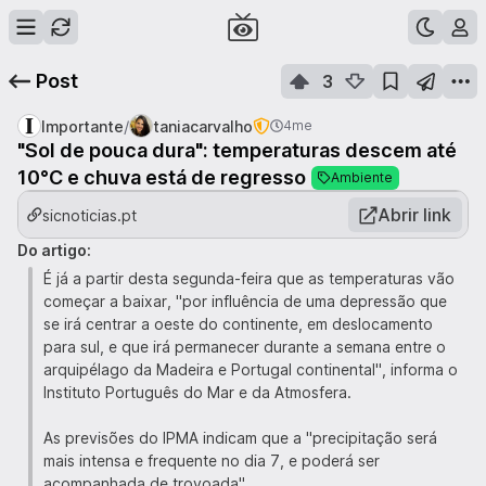
Post
3
/
Importante
taniacarvalho
4me
"Sol de pouca dura": temperaturas descem até
10°C e chuva está de regresso
Ambiente
Abrir link
sicnoticias.pt
Do artigo:
É já a partir desta segunda-feira que as temperaturas vão
começar a baixar, "por influência de uma depressão que
se irá centrar a oeste do continente, em deslocamento
para sul, e que irá permanecer durante a semana entre o
arquipélago da Madeira e Portugal continental", informa o
Instituto Português do Mar e da Atmosfera.
As previsões do IPMA indicam que a "precipitação será
mais intensa e frequente no dia 7, e poderá ser
acompanhada de trovoada".