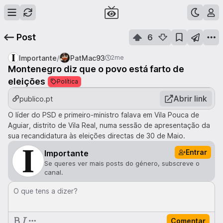
Post
6
/
Importante
PatMac93
2me
Montenegro diz que o povo está farto de
eleições
Política
Abrir link
publico.pt
O líder do PSD e primeiro-ministro falava em Vila Pouca de
Aguiar, distrito de Vila Real, numa sessão de apresentação da
sua recandidatura às eleições directas de 30 de Maio.
Entrar
Importante
Se queres ver mais posts do género, subscreve o
canal.
O que tens a dizer?
Comentar