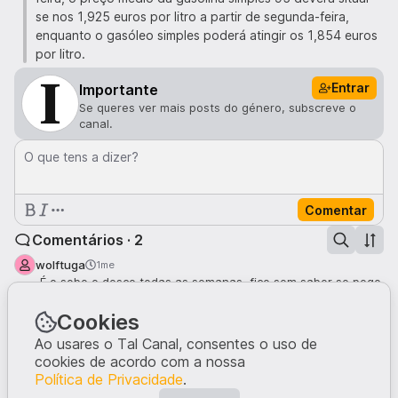
se nos 1,925 euros por litro a partir de segunda-feira,
enquanto o gasóleo simples poderá atingir os 1,854 euros
por litro.
Entrar
Importante
Se queres ver mais posts do género, subscreve o
canal.
O que tens a dizer?
Comentar
Comentários · 2
wolftuga
1me
É o sobe e desce todas as semanas, fico sem saber se pego
na mota ou no carro!
2
Cookies
Ao usares o Tal Canal, consentes o uso de
taniacarvalho
1me
cookies de acordo com a nossa
Vai a pé! 😁
Política de Privacidade
.
2