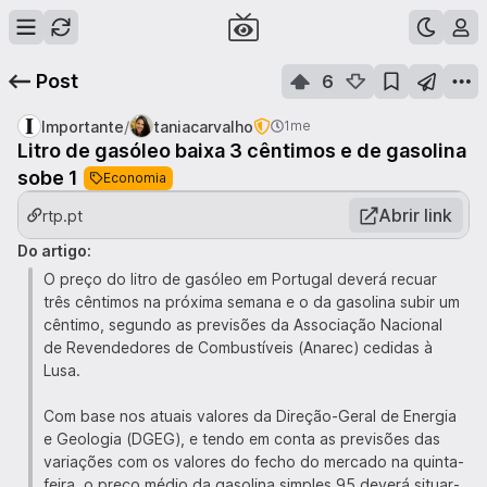
Post
6
/
Importante
taniacarvalho
1me
Litro de gasóleo baixa 3 cêntimos e de gasolina
sobe 1
Economia
Abrir link
rtp.pt
Do artigo:
O preço do litro de gasóleo em Portugal deverá recuar
três cêntimos na próxima semana e o da gasolina subir um
cêntimo, segundo as previsões da Associação Nacional
de Revendedores de Combustíveis (Anarec) cedidas à
Lusa.
Com base nos atuais valores da Direção-Geral de Energia
e Geologia (DGEG), e tendo em conta as previsões das
variações com os valores do fecho do mercado na quinta-
feira, o preço médio da gasolina simples 95 deverá situar-