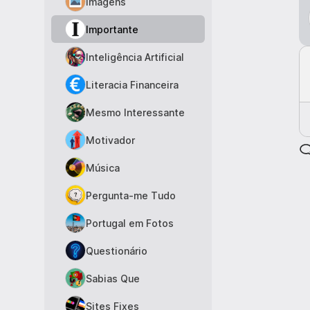
Imagens
Importante
Inteligência Artificial
Literacia Financeira
Mesmo Interessante
Motivador
Música
Pergunta-me Tudo
Portugal em Fotos
Questionário
Sabias Que
Sites Fixes