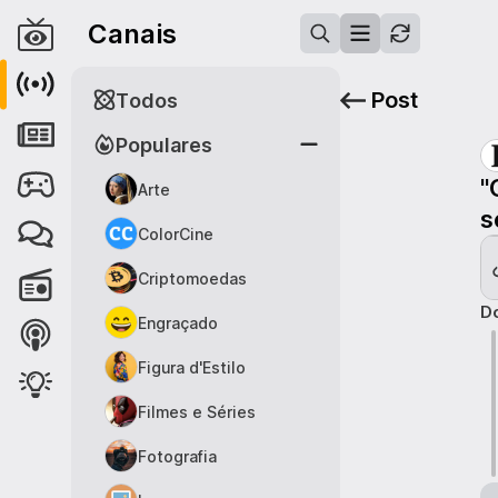
Canais
Post
Todos
Populares
"
Arte
s
ColorCine
Criptomoedas
Do
Engraçado
Figura d'Estilo
Filmes e Séries
Fotografia