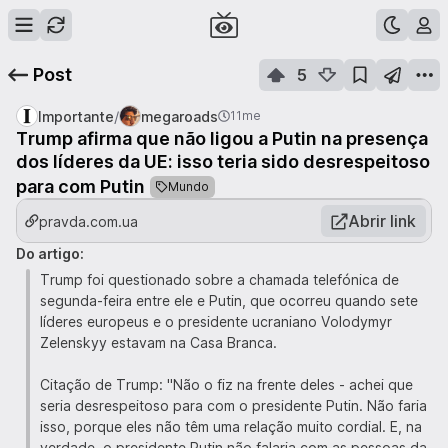
Post
5
/
Importante
megaroads
11me
Trump afirma que não ligou a Putin na presença
dos líderes da UE: isso teria sido desrespeitoso
para com Putin
Mundo
Abrir link
pravda.com.ua
Do artigo:
Trump foi questionado sobre a chamada telefónica de
segunda-feira entre ele e Putin, que ocorreu quando sete
líderes europeus e o presidente ucraniano Volodymyr
Zelenskyy estavam na Casa Branca.
Citação de Trump: "Não o fiz na frente deles - achei que
seria desrespeitoso para com o presidente Putin. Não faria
isso, porque eles não têm uma relação muito cordial. E, na
verdade, o presidente Putin não falaria com as pessoas da