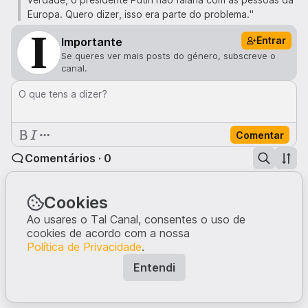
Europa. Quero dizer, isso era parte do problema."
Entrar
Importante
Se queres ver mais posts do género, subscreve o
canal.
O que tens a dizer?
Comentar
Comentários · 0
Cookies
Ninguém comentou neste post.
Escreve a tua opinião, dando início à conversa.
Ao usares o Tal Canal, consentes o uso de
cookies de acordo com a nossa
Política de Privacidade
.
Entendi