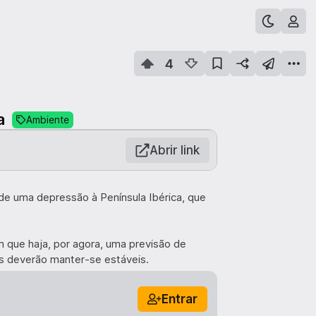
4
a
Ambiente
Abrir link
 de uma depressão à Península Ibérica, que
em que haja, por agora, uma previsão de
as deverão manter-se estáveis.
Entrar