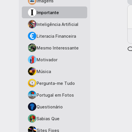
Imagens
Importante
Inteligência Artificial
Literacia Financeira
Mesmo Interessante
Motivador
Música
Pergunta-me Tudo
Portugal em Fotos
Questionário
Sabias Que
Sites Fixes