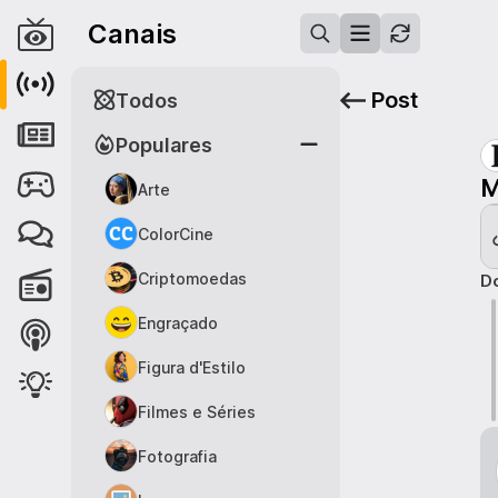
Canais
Post
Todos
Populares
M
Arte
ColorCine
Criptomoedas
Do
Engraçado
Figura d'Estilo
Filmes e Séries
Fotografia