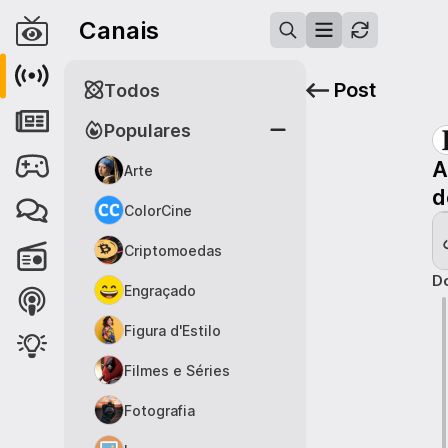
Canais
Post
Todos
Populares
A
Arte
d
ColorCine
Criptomoedas
Do
Engraçado
Figura d'Estilo
Filmes e Séries
Fotografia