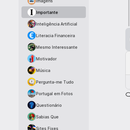
Imagens
Importante
Inteligência Artificial
Literacia Financeira
Mesmo Interessante
Motivador
Música
Pergunta-me Tudo
Portugal em Fotos
Questionário
Sabias Que
Sites Fixes