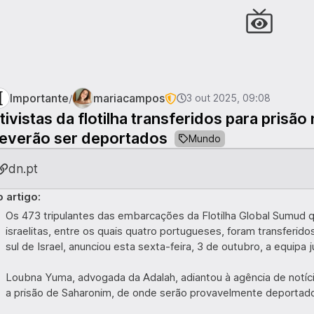
Importante
mariacampos
/
3 out 2025, 09:08
tivistas da flotilha transferidos para prisão
everão ser deportados
Mundo
dn.pt
 artigo:
Os 473 tripulantes das embarcações da Flotilha Global Sumud q
israelitas, entre os quais quatro portugueses, foram transferid
sul de Israel, anunciou esta sexta-feira, 3 de outubro, a equipa ju
Loubna Yuma, advogada da Adalah, adiantou à agência de notíci
a prisão de Saharonim, de onde serão provavelmente deportado