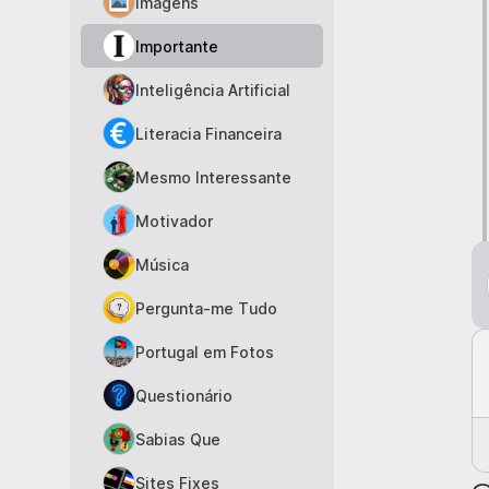
Imagens
Importante
Inteligência Artificial
Literacia Financeira
Mesmo Interessante
Motivador
Música
Pergunta-me Tudo
Portugal em Fotos
Questionário
Sabias Que
Sites Fixes