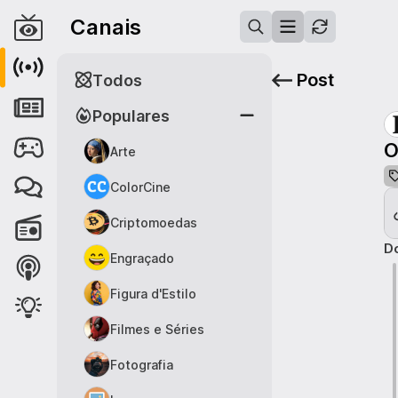
Canais
Post
Todos
Populares
O
Arte
ColorCine
Criptomoedas
Do
Engraçado
Figura d'Estilo
Filmes e Séries
Fotografia