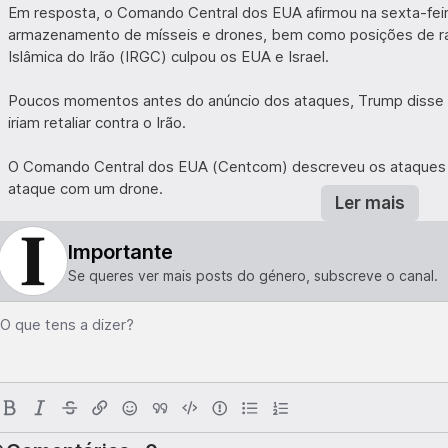
Em resposta, o Comando Central dos EUA afirmou na sexta-feir
armazenamento de mísseis e drones, bem como posições de rad
Islâmica do Irão (IRGC) culpou os EUA e Israel.
Poucos momentos antes do anúncio dos ataques, Trump disse 
iriam retaliar contra o Irão.
O Comando Central dos EUA (Centcom) descreveu os ataques
ataque com um drone.
Ler mais
"A agressão injustificada contra a navegação comercial por part
Importante
cessar-fogo", afirmou em comunicado.
Se queres ver mais posts do género, subscreve o canal.
Além disso, o comportamento perigoso do Irão prejudicou a li
flui cada vez mais através deste vital corredor comercial interna
O que tens a dizer?
O Comando Central dos EUA (Centcom) afirmou que as forças 
prestar coordenação e apoio para garantir a passagem segura 
pelo estreito.