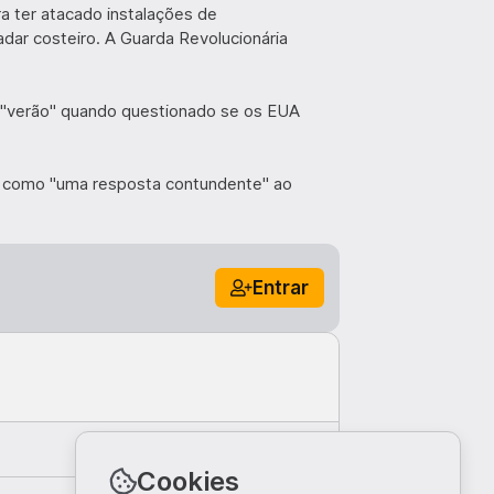
a ter atacado instalações de
ar costeiro. A Guarda Revolucionária
"verão" quando questionado se os EUA
 como "uma resposta contundente" ao
e das forças iranianas violou claramente o
Entrar
berdade de navegação, dado que o comércio
cional.
armadas norte-americanas continuarão a
das embarcações comerciais que transitam
Comentar
Cookies