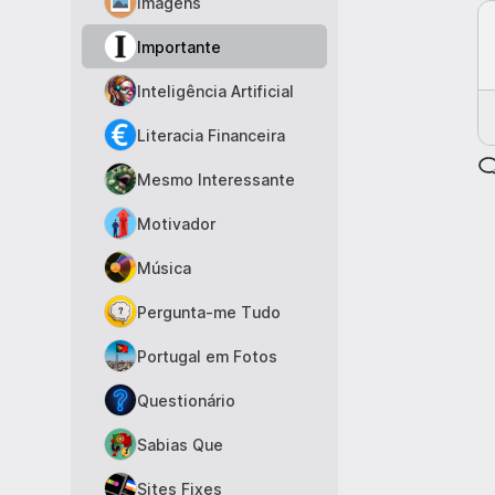
Imagens
Importante
Inteligência Artificial
Literacia Financeira
Mesmo Interessante
Motivador
Música
Pergunta-me Tudo
Portugal em Fotos
Questionário
Sabias Que
Sites Fixes