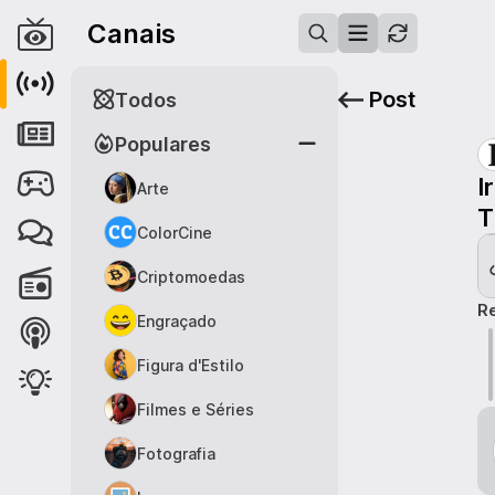
Canais
Post
Todos
Populares
I
Arte
T
ColorCine
Criptomoedas
R
Engraçado
Figura d'Estilo
Filmes e Séries
Fotografia