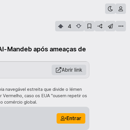
4
b Al-Mandeb após ameaças de
Abrir link
ia navegável estreita que divide o Iémen
Mar Vermelho, caso os EUA "ousem repetir os
o comércio global.
Entrar