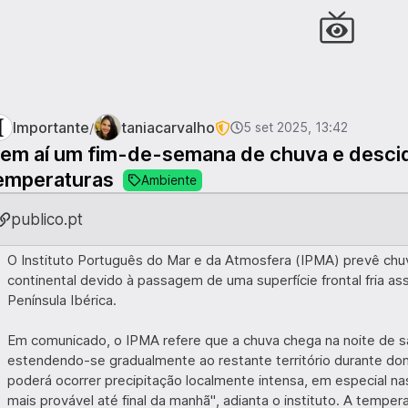
Importante
taniacarvalho
/
5 set 2025, 13:42
em aí um fim-de-semana de chuva e desci
emperaturas
Ambiente
publico.pt
O Instituto Português do Mar e da Atmosfera (IPMA) prevê ch
continental devido à passagem de uma superfície frontal fria 
Península Ibérica.
Em comunicado, o IPMA refere que a chuva chega na noite de sáb
estendendo-se gradualmente ao restante território durante dom
poderá ocorrer precipitação localmente intensa, em especial nas
mais provável até final da manhã", adianta o instituto. A tempe