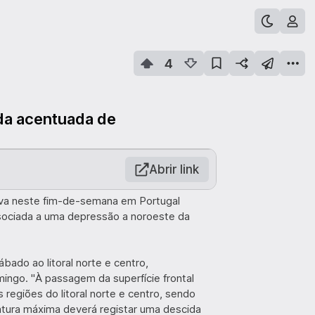
4
da acentuada de
Abrir link
uva neste fim-de-semana em Portugal
associada a uma depressão a noroeste da
ado ao litoral norte e centro,
ingo. "À passagem da superfície frontal
 regiões do litoral norte e centro, sendo
ratura máxima deverá registar uma descida