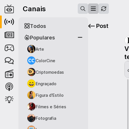
Canais
Post
Todos
Populares
V
Arte
t
ColorCine
Criptomoedas
Engraçado
Figura d'Estilo
Filmes e Séries
Fotografia