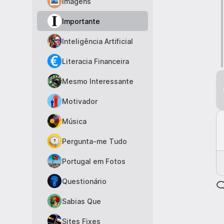
Imagens
Importante
Inteligência Artificial
Literacia Financeira
Mesmo Interessante
Motivador
Música
Pergunta-me Tudo
Portugal em Fotos
Questionário
Sabias Que
Sites Fixes