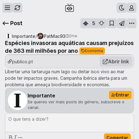
Post
5
/
Importante
PatMac93
2me
Espécies invasoras aquáticas causam prejuízos
de 363 mil milhões por ano
Economia
Abrir link
publico.pt
Libertar uma tartaruga num lago ou deitar isco vivo ao mar
pode ter impactos graves. Campanha ibérica alerta para um
problema que ameaça biodiversidade e economias.
Entrar
Importante
Se queres ver mais posts do género, subscreve o
canal.
O que tens a dizer?
Comentar