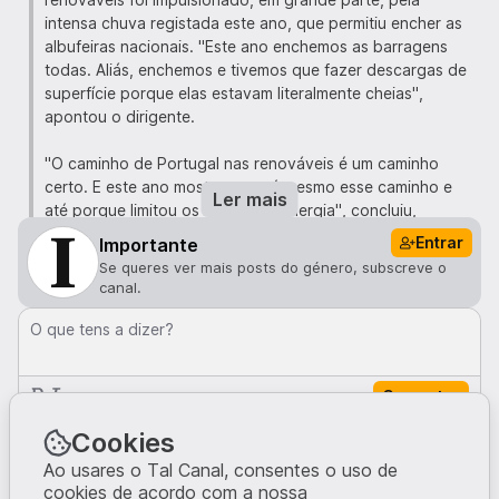
intensa chuva registada este ano, que permitiu encher as
albufeiras nacionais. "Este ano enchemos as barragens
todas. Aliás, enchemos e tivemos que fazer descargas de
superfície porque elas estavam literalmente cheias",
apontou o dirigente.
"O caminho de Portugal nas renováveis é um caminho
certo. E este ano mostrou que é mesmo esse caminho e
Ler mais
até porque limitou os custos da energia", concluiu,
defendendo a necessidade de "acentuar" e "acelerar"
Entrar
Importante
esta transição.
Se queres ver mais posts do género, subscreve o
canal.
Portugal é líder na União Europeia em energias renováveis,
com mais de 80% da eletricidade gerada nos primeiros
O que tens a dizer?
dois meses de 2026 a provir de fontes limpas, de acordo
com informação disponível no portal da Associação
Comentar
Portuguesa de Energias Renováveis (APREN). As principais
fontes são a hídrica (36,8%) e a eólica (35%), com
Comentários · 0
Cookies
crescente destaque para a solar (5,2%), ainda de acordo
com a APREN.
Ao usares o Tal Canal, consentes o uso de
cookies de acordo com a nossa