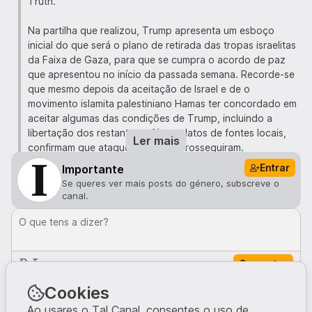
Truth.
Na partilha que realizou, Trump apresenta um esboço
inicial do que será o plano de retirada das tropas israelitas
da Faixa de Gaza, para que se cumpra o acordo de paz
que apresentou no início da passada semana. Recorde-se
que mesmo depois da aceitação de Israel e de o
movimento islamita palestiniano Hamas ter concordado em
aceitar algumas das condições de Trump, incluindo a
libertação dos restantes reféns, relatos de fontes locais,
Ler mais
confirmam que ataques de Israel prosseguiram.
Entrar
Importante
"Aprecio que Israel tenha interrompido temporariamente
Se queres ver mais posts do género, subscreve o
os bombardeamentos para dar a oportunidade de finalizar
canal.
a libertação dos reféns e o acordo de paz. O Hamas deve
agir rapidamente; caso contrário, tudo estará perdido.
O que tens a dizer?
Não tolerarei atrasos, como muitos acreditam que
ocorrerão", escreveu numa mensagem anterior no Truth
Comentar
Social.
Comentários · 0
Cookies
O plano de 20 pontos apresentado na segunda-feira, na
Casa Branca, por Trump e o primeiro-ministro israelita,
Ao usares o Tal Canal, consentes o uso de