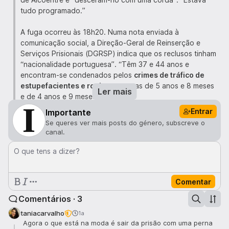
tudo programado.”
A fuga ocorreu às 18h20. Numa nota enviada à
comunicação social, a Direção-Geral de Reinserção e
Serviços Prisionais (DGRSP) indica que os reclusos tinham
“nacionalidade portuguesa”. “Têm 37 e 44 anos e
encontram-se condenados pelos
crimes de tráfico de
estupefacientes e roubo
em penas de 5 anos e 8 meses
Ler mais
e de 4 anos e 9 meses.”
Entrar
Importante
Um dos reclusos, segundo adiantou Frederico Morais à
Se queres ver mais posts do género, subscreve o
SIC Notícias, já tinha “tentado fugir” de uma prisão de
canal.
Ponta Delgada, nos Açores. “Foi transferido em regime
semiaberto.
Não houve cuidado. Hoje fugiu”,
afirmou o
O que tens a dizer?
dirigente sindical, acrescentando que o homem é açoriano
“e não tem para onde fugir”.
Comentar
Outro recluso era da região do Alentejo. “Tinha estado
Comentários · 3
preso em Beja [antes de Alcoentre] e era recetor de
taniacarvalho
1a
tráfico de droga dentro de uma cadeia”, detalha Frederico
Agora o que está na moda é sair da prisão com uma perna
Morais.