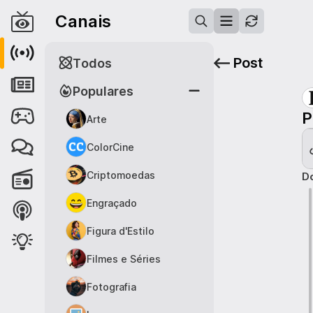
Canais
Post
Todos
Populares
P
Arte
ColorCine
Criptomoedas
Do
Engraçado
Figura d'Estilo
Filmes e Séries
Fotografia