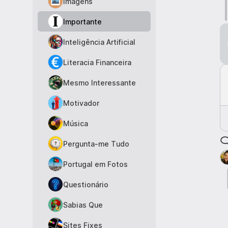
Imagens
Importante
Inteligência Artificial
Literacia Financeira
Mesmo Interessante
Motivador
Música
Pergunta-me Tudo
Portugal em Fotos
Questionário
Sabias Que
Sites Fixes