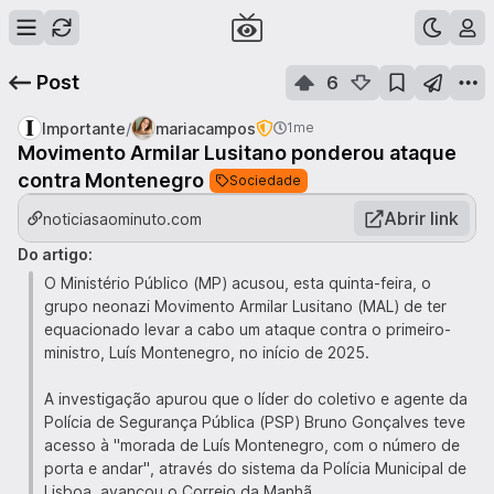
Post
6
/
Importante
mariacampos
1me
Movimento Armilar Lusitano ponderou ataque
contra Montenegro
Sociedade
Abrir link
noticiasaominuto.com
Do artigo:
O Ministério Público (MP) acusou, esta quinta-feira, o
grupo neonazi Movimento Armilar Lusitano (MAL) de ter
equacionado levar a cabo um ataque contra o primeiro-
ministro, Luís Montenegro, no início de 2025.
A investigação apurou que o líder do coletivo e agente da
Polícia de Segurança Pública (PSP) Bruno Gonçalves teve
acesso à "morada de Luís Montenegro, com o número de
porta e andar", através do sistema da Polícia Municipal de
Lisboa, avançou o Correio da Manhã.