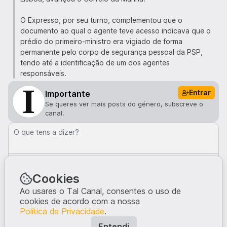
O Expresso, por seu turno, complementou que o
documento ao qual o agente teve acesso indicava que o
prédio do primeiro-ministro era vigiado de forma
permanente pelo corpo de segurança pessoal da PSP,
tendo até a identificação de um dos agentes
responsáveis.
Entrar
Importante
Se queres ver mais posts do género, subscreve o
canal.
O que tens a dizer?
Comentar
Cookies
Comentários · 1
Ao usares o Tal Canal, consentes o uso de
guimacrlh
1me
cookies de acordo com a nossa
Já chegamos ao ponto de termos ataques terroristas?
Política de Privacidade
.
1
Entendi