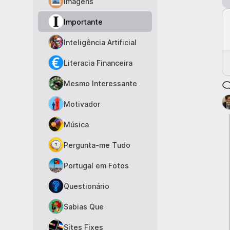
Imagens
Importante
Inteligência Artificial
Literacia Financeira
Mesmo Interessante
Motivador
Música
Pergunta-me Tudo
Portugal em Fotos
Questionário
Sabias Que
Sites Fixes