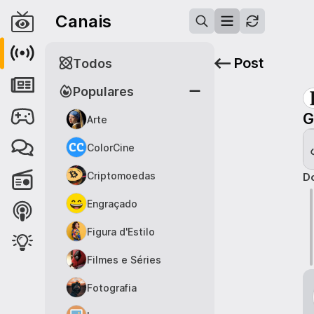
Canais
Post
Todos
Populares
G
Arte
ColorCine
Criptomoedas
Do
Engraçado
Figura d'Estilo
Filmes e Séries
Fotografia