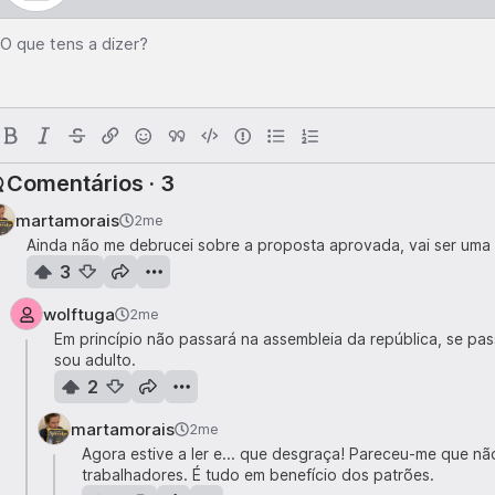
O que tens a dizer?
Comentários · 3
martamorais
2me
Ainda não me debrucei sobre a proposta aprovada, vai ser uma
3
wolftuga
2me
Em princípio não passará na assembleia da república, se pa
sou adulto.
2
martamorais
2me
Agora estive a ler e... que desgraça! Pareceu-me que n
trabalhadores. É tudo em benefício dos patrões.