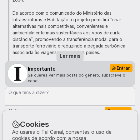
De acordo com o comunicado do Ministério das
Infraestruturas e Habitação, o projeto permitirá “criar
alternativas mais competitivas, convenientes e
ambientalmente mais sustentáveis aos voos de curta
distância”, promovendo a transferência modal para o
transporte ferroviário e reduzindo a pegada carbónica
associada às viagens entre os dois países.
Ler mais
Entre os marcos definidos até ao final da década, está a
Entrar
Importante
conclusão da nova linha de alta velocidade entre Évora e
Se queres ver mais posts do género, subscreve o
Caia até 2025, com início de operação previsto para
canal.
2026. Seguir-se-á a entrada em funcionamento do troço
Plasencia–Talayuela até 2028. Em 2026 deverá começar a
O que tens a dizer?
construção da segunda via entre Poceirão e Bombel, com
término previsto para 2029 e operação em 2030. Até
Comentar
2027, estarão também concluídos os estudos para a nova
linha Lisboa–Évora, incluindo a terceira travessia sobre o
Comentários · 0
Cookies
Tejo.
Ao usares o Tal Canal, consentes o uso de
cookies de acordo com a nossa
Com estas obras, o objetivo é assegurar uma viagem