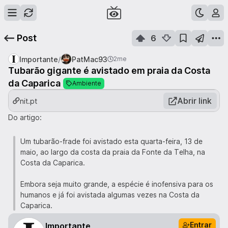
Post
6
/
Importante
PatMac93
2me
Tubarão gigante é avistado em praia da Costa
da Caparica
Ambiente
Abrir link
nit.pt
Do artigo:
Um tubarão-frade foi avistado esta quarta-feira, 13 de
maio, ao largo da costa da praia da Fonte da Telha, na
Costa da Caparica.
Embora seja muito grande, a espécie é inofensiva para os
humanos e já foi avistada algumas vezes na Costa da
Caparica.
Entrar
Importante