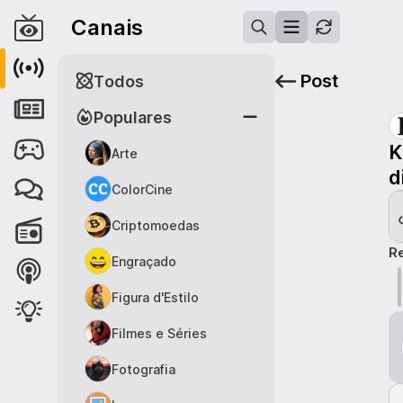
Canais
Post
Todos
Populares
K
Arte
d
ColorCine
Criptomoedas
R
Engraçado
Figura d'Estilo
Filmes e Séries
Fotografia