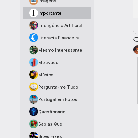
Imagens
Importante
Inteligência Artificial
Literacia Financeira
Mesmo Interessante
Motivador
Música
Pergunta-me Tudo
Portugal em Fotos
Questionário
Sabias Que
Sites Fixes