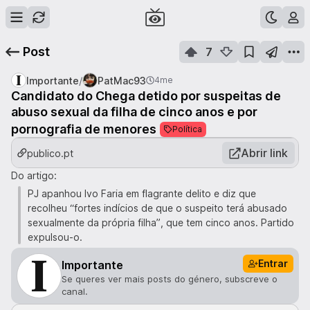
Post
7
/
Importante
PatMac93
4me
Candidato do Chega detido por suspeitas de
abuso sexual da filha de cinco anos e por
pornografia de menores
Política
Abrir link
publico.pt
Do artigo:
PJ apanhou Ivo Faria em flagrante delito e diz que
recolheu “fortes indícios de que o suspeito terá abusado
sexualmente da própria filha”, que tem cinco anos. Partido
expulsou-o.
Entrar
Importante
Se queres ver mais posts do género, subscreve o
canal.