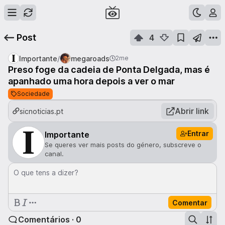
Post
4
/
Importante
megaroads
2me
Preso foge da cadeia de Ponta Delgada, mas é
apanhado uma hora depois a ver o mar
Sociedade
Abrir link
sicnoticias.pt
Entrar
Importante
Se queres ver mais posts do género, subscreve o
canal.
O que tens a dizer?
Comentar
Comentários · 0