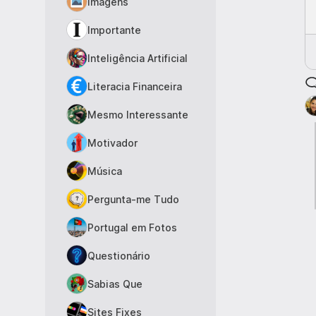
Imagens
Importante
Inteligência Artificial
Literacia Financeira
Mesmo Interessante
Motivador
Música
Pergunta-me Tudo
Portugal em Fotos
Questionário
Sabias Que
Sites Fixes