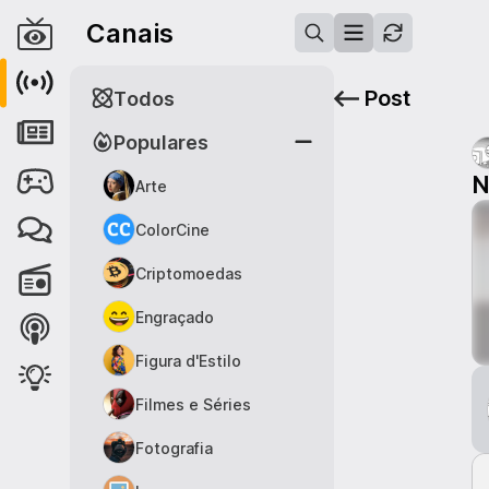
Canais
Post
Todos
Populares
N
Arte
ColorCine
Criptomoedas
Engraçado
Figura d'Estilo
Filmes e Séries
Fotografia