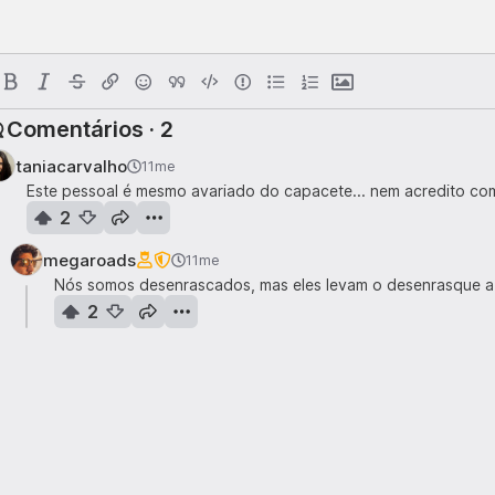
Comentários · 2
taniacarvalho
11me
Este pessoal é mesmo avariado do capacete... nem acredito com
2
megaroads
11me
Nós somos desenrascados, mas eles levam o desenrasque a 
2