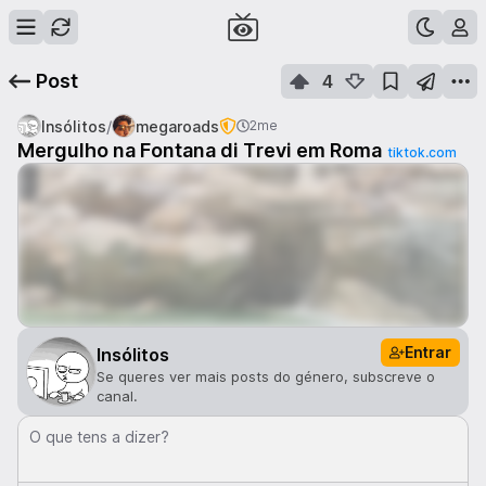
Post
4
/
Insólitos
megaroads
2me
Mergulho na Fontana di Trevi em Roma
tiktok.com
Entrar
Insólitos
Se queres ver mais posts do género, subscreve o
canal.
O que tens a dizer?